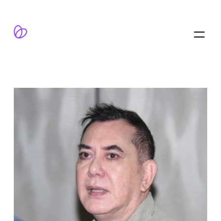
跳
至
内
容