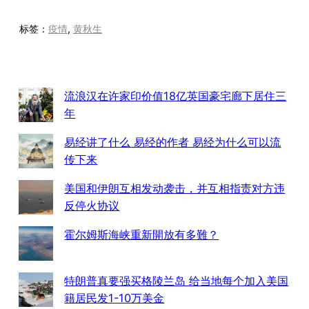
标签：
疫情
, 
黄秋生
流浪汉在许家印价值18亿英国豪宅廊下居住三
年
易经讲了什么 易经的作者 易经为什么可以流
传下来
美国和伊朗互相发动袭击，并互相指责对方违
反停火协议
霍尔姆斯海峡重新開放有多難？
特朗普真要强买格陵兰岛 给当地每个加入美国
籍居民发1-10万美金