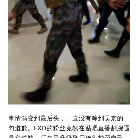
事情演变到最后头，一直没有等到吴京的一
句道歉。EXO的粉丝竟然在贴吧直播割腕逼
吴京道歉，后来又升级到用砖头拍死自己。