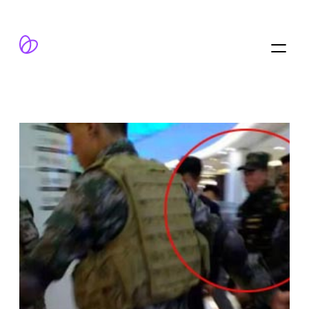
跳
至
内
容