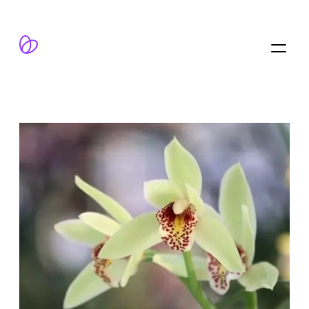
跳
至
内
容