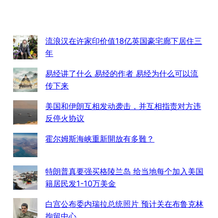
流浪汉在许家印价值18亿英国豪宅廊下居住三
年
易经讲了什么 易经的作者 易经为什么可以流
传下来
美国和伊朗互相发动袭击，并互相指责对方违
反停火协议
霍尔姆斯海峡重新開放有多難？
特朗普真要强买格陵兰岛 给当地每个加入美国
籍居民发1-10万美金
白宫公布委内瑞拉总统照片 预计关在布鲁克林
拘留中心