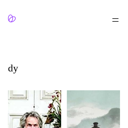
跳
至
内
容
dy