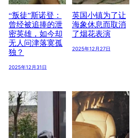
“叛徒”斯诺登：
英国小镇为了让
曾经被追捧的泄
海象休息而取消
密英雄，如今却
了烟花表演
无人问津落寞孤
2025年12月27日
独？
2025年12月31日