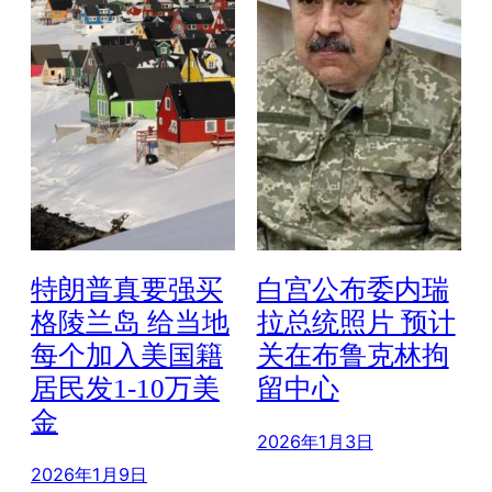
特朗普真要强买
白宫公布委内瑞
格陵兰岛 给当地
拉总统照片 预计
每个加入美国籍
关在布鲁克林拘
居民发1-10万美
留中心
金
2026年1月3日
2026年1月9日